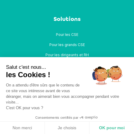
Solutions
Pour les CSE
Pour les grands CSE
Pour les dirigeants et RH
Salut c'est nous...
les Cookies !
Fonctionnalités
On a attendu d'être sûrs que le contenu de
ce site vous intéresse avant de vous
Chèques-Cadeaux CSE
déranger, mais on aimerait bien vous accompagner pendant votre
visite...
Communication CSE
C'est OK pour vous ?
Billetterie CSE
Consentements certifiés par
Télécharger gratuitement
RGPD
Site internet CSE
Non merci
Je choisis
OK pour moi