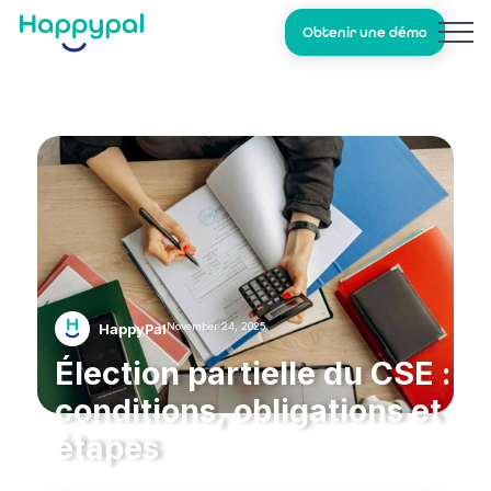
Obtenir une démo
November 24, 2025
HappyPal
Élection partielle du CSE :
conditions, obligations et
étapes