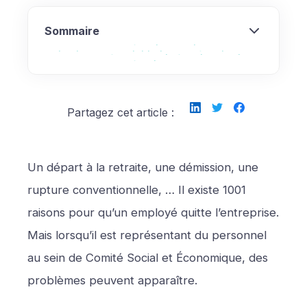
Sommaire
Qu’est-ce qu’une élection partielle du CSE ?
Dans quelles conditions organiser l’élection
Qui doit prendre l’initiative de l’élection
Quelles conséquences si l’élection partielle
Quelles sont les étapes à suivre pour
Dans la même catégorie
partielle du CSE ?
partielle ?
n’est pas organisée ?
organiser une élection partielle ?
Partagez cet article :
Un départ à la retraite, une démission, une
rupture conventionnelle, … Il existe 1001
raisons pour qu’un employé quitte l’entreprise.
Mais lorsqu’il est représentant du personnel
au sein de Comité Social et Économique, des
problèmes peuvent apparaître.