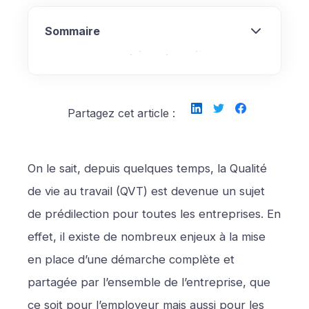
Sommaire
Qu’est-ce que la QVT ?
Quels sont les éléments qui constituent la
Les exemples d’actions en matière de QVT
Quels sont les enjeux et impacts d’une
Comment mettre en place une démarche
Comment mesurer la QVT ?
QVT ?
démarche QVT ?
QVT ?
Partagez cet article :
On le sait, depuis quelques temps, la Qualité
de vie au travail (QVT) est devenue un sujet
de prédilection pour toutes les entreprises. En
effet, il existe de nombreux enjeux à la mise
en place d’une démarche complète et
partagée par l’ensemble de l’entreprise, que
ce soit pour l’employeur mais aussi pour les