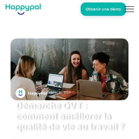
Obtenir une démo
October 12, 2022
HappyPal
Démarche QVT :
comment améliorer la
qualité de vie au travail ?