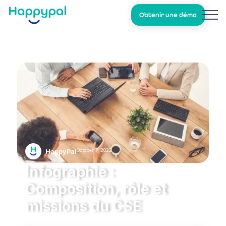
Obtenir une démo
October 7, 2022
HappyPal
Infographie :
Composition, rôle et
missions du CSE