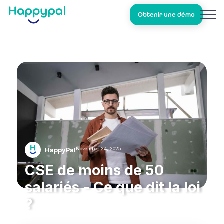
Obtenir une démo
November 24, 2025
HappyPal
CSE de moins de 50
salariés - Ce que dit la loi
?