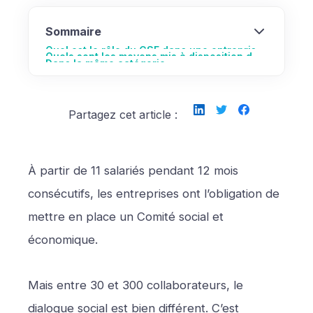
Sommaire
Quel est le rôle du CSE dans une entreprise
Quels sont les moyens mis à disposition du
Dans la même catégorie
de moins de 50 salariés ?
CSE dans une entreprise de moins de 50
salariés ?
Partagez cet article :
À partir de 11 salariés pendant 12 mois
consécutifs, les entreprises ont l’obligation de
mettre en place un Comité social et
économique.
Mais entre 30 et 300 collaborateurs, le
dialogue social est bien différent. C’est