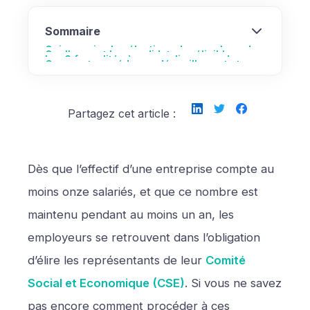
Sommaire
Qui organise les élections des membres du
Quelles sont les candidatures éligibles au
Les 3 formalités à accomplir en vue des
Comment procéder au dépouillement et
CSE ?
CSE ? Qui a le droit de voter ?
opérations électorales
proclamer les résultats des élections ?
Partagez cet article :
Dès que l’effectif d’une entreprise compte au
moins onze salariés, et que ce nombre est
maintenu pendant au moins un an, les
employeurs se retrouvent dans l’obligation
d’élire les représentants de leur
Comité
Social et Economique (CSE)
. Si vous ne savez
pas encore comment procéder à ces